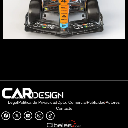
McLaren presenta su nuevo monoplaza MCL60 para la
temporada 2023 del Campeonato Mundial de Fórmula 1,
con Lando Norris y Oscar Piastri como pilotos.
Legal
Política de Privacidad
Dpto. Comercial
Publicidad
Autores
Contacto