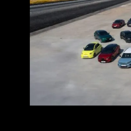
La hoja de ruta marcada por las autoridades eur
híbridos y eléctricos, por los que Stellantis refue