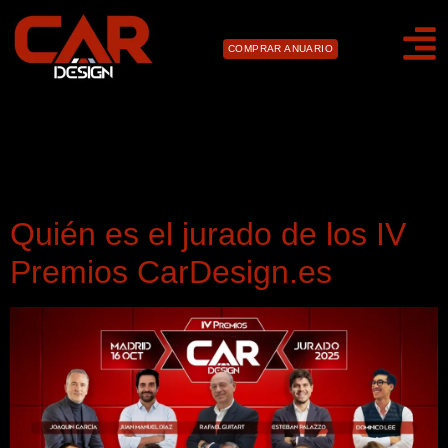
COMPRAR ANUARIO
Día:
12 de octubre de
2025
Quién es el jurado de los IV
Premios CarDesign.es