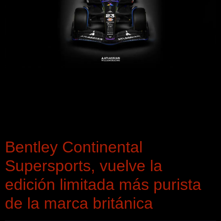
La escudería Atlassian Williams F1 ha presentado en Las
Vegas una livery especial completamente negra con
acentos multicolor, diseñada junto a Atlassian para celebrar
su alianza tecnológica y la introducción de su solución de
IA, Rovo.
Bentley Continental
Supersports, vuelve la
edición limitada más purista
de la marca británica