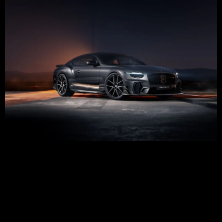
Bentley regresa con su icónico modelo Supersports, un
modelo especial de tercera generación enfocado en el
rendimiento y conexión con el conductor que rinde
homenaje en su centenario a su primera variante de
competición basada en el modelo Bentley 3 Litre de 1925,
con un motor renovado y carroceria aerodinamica afinada
basada en la actual […]