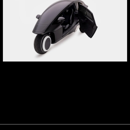
TRINITY, el microvehículo eléctrico de will.i.am, se presenta
como un innovador diseño urbano de micromovilidad. Con
tres ruedas y un enfoque en la inteligencia artificial, combina
estética futurista y funcionalidad, buscando integrarse en
entornos urbanos. Su lanzamiento está previsto para 2027,
con una producción limitada.