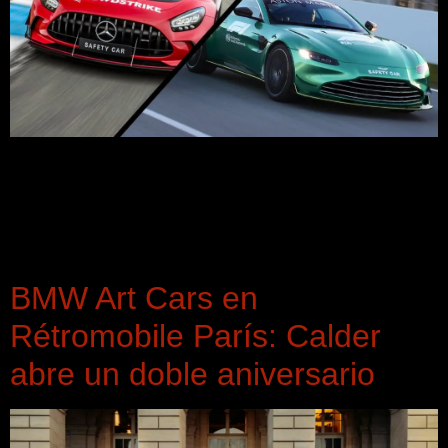
A partir de 2026, Mercedes-AMG reanuda su exclusividad
como proveedor del Safety Car y Medical Car en la F1, tras
compartir el protagonismo con Aston Martin durante cinco
temporadas. Este cambio restablece la identidad visual
tradicional del campeonato.
BMW Art Cars en
Rétromobile París: Calder
abre un doble aniversario