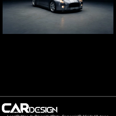
Contexto histórico En 1962, Carroll Shelby puso en práctica
la idea de tomar un chasis ligero británico de AC Cars,
encajarle un V8 Ford y construir un deportivo de
prestaciones salvajes, mantenimiento sencillo y precio
relativamente contenido para su nivel de rendimiento.
Shelby quería un coche compacto, directo y feroz que
pudiera mirar a los […]