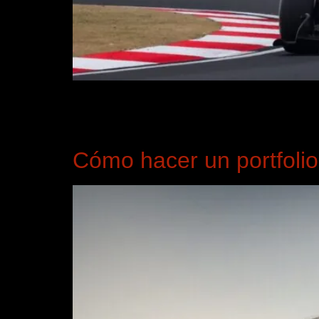
Parte delantera Como es habitual en este tipo de
de los distintos elementos que conforman el ale
obstante, los extremos laterales […]
Cómo hacer un portfolio