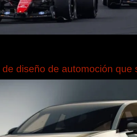
 artículos, vamos a comenzar analizando el alerón delantero de
rón. Empezando por la parte inferior, vemos un elemento princi
 de diseño de automoción que s