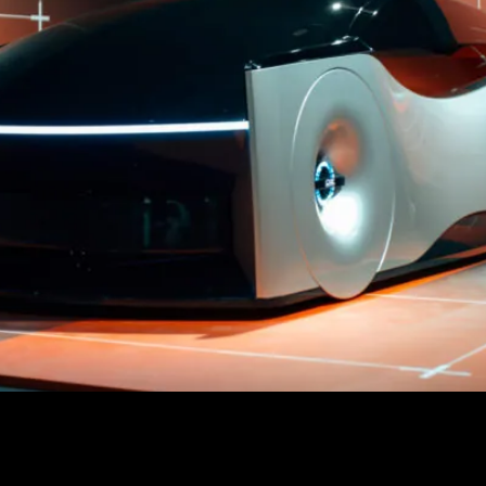
 años cerrando su recorrido con proyectos finales de tesis desa
rse como concept cars y presentarse públicamente como síntesis
es la […]