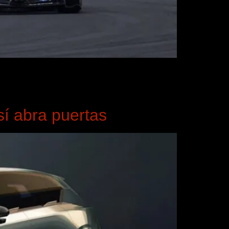
l Ferrari SF-26. En rojo se destacan los bordes
pal cuyo borde de ataque es muy plano. No
í abra puertas