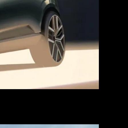
scubrir no es si sabes hacer un render brillante.
herente. ArtCenter pide entre tres y […]