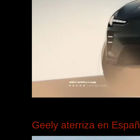
Qué busca de verdad quien lo revisa Cuando una es
Lo que quiere saber es si entiendes el problema q
Geely aterriza en Espa