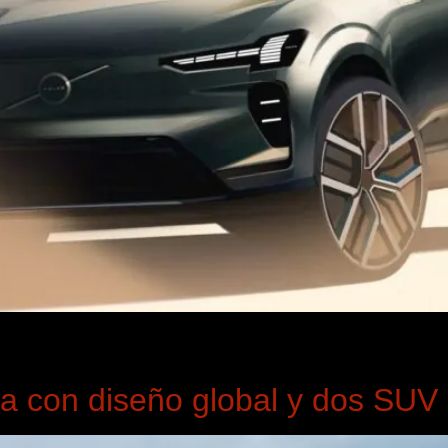
cuela o un estudio abre tu portfolio, lo primero que intenta de
ue tienes delante y si eres capaz de construir una respuesta co
ña con diseño global y dos SUV