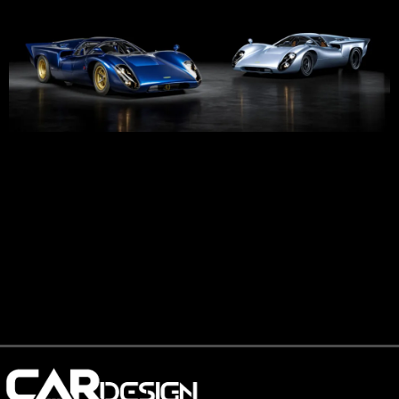
Proporciones intactas, detalle actualizado Lola ha sido
bastante explícita en su planteamiento. No quería
reinterpretar el T70, sino perfeccionar lo que en su día
estaba limitado por los medios de fabricación. Por eso el
coche mantiene la lectura visual que lo hizo famoso, un
morro bajo, cabina compacta, cola larga y tensión constante
entre ligereza […]