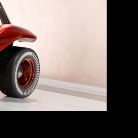
su lenguaje, Brado aparece como un soplo de aire
evaba tiempo perdiendo: sentido lúdico,