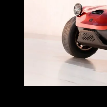
Después de una presentación como la del nuevo F
fresco. No solo porque apueste por la emoción si
personalidad y ganas de salir […]