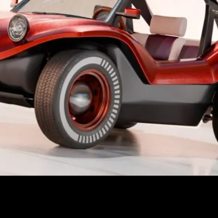
errari Luce, tan fría en su planteamiento como discutible en 
n pedir permiso, sino porque recupera algo que el automóvil ll