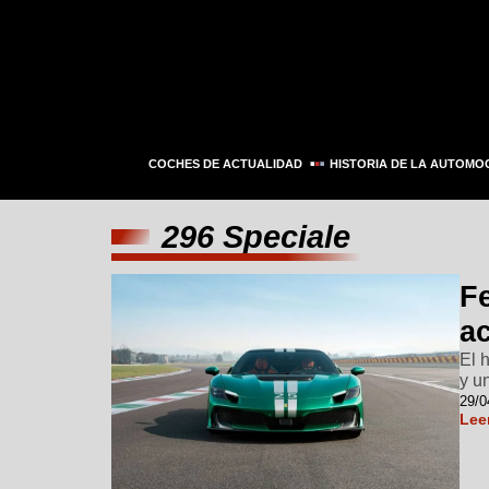
COCHES DE ACTUALIDAD
HISTORIA DE LA AUTOMO
296 Speciale
Fe
ac
El 
y u
29/0
Lee