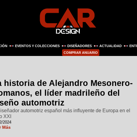
CIÓN
EVENTOS Y COLECCIONES
DISEÑADORES
ACTUALIDAD
ENT
COMPRAR ANUARIO
a historia de Alejandro Mesonero-
omanos, el líder madrileño del
iseño automotriz
diseñador automotriz español más influyente de Europa en el
lo XXI
2/2024
r Más