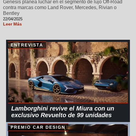
Genesis planea luchar en el segmento de lujo Off-Road
contra marcas como Land Rover, Mercedes, Rivian o
Bentley
22/04/2025
Leer Más
ENTREVISTA
Lamborghini revive el Miura con un
exclusivo Revuelto de 99 unidades
PREMIO CAR DESIGN