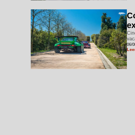
C
e
Cin
vac
06/0
Lee