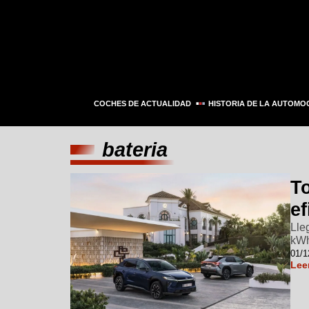
COCHES DE ACTUALIDAD
HISTORIA DE LA AUTOMO
bateria
T
ef
Lle
kWh
01/1
Lee