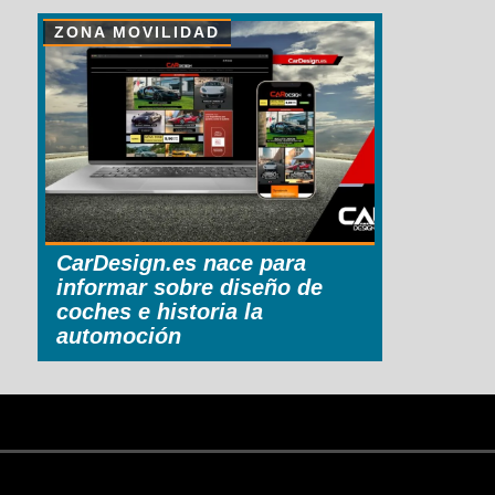
ZONA MOVILIDAD
CarDesign.es nace para
informar sobre diseño de
coches e historia la
automoción