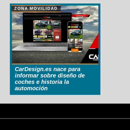
ZONA MOVILIDAD
CarDesign.es nace para
informar sobre diseño de
coches e historia la
automoción