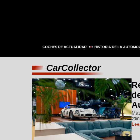
COCHES DE ACTUALIDAD
HISTORIA DE LA AUTOMO
CarCollector
R
d
A
Más
20/0
Lee