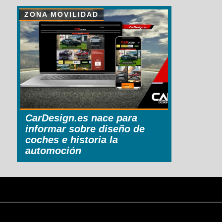
ZONA MOVILIDAD
CarDesign.es nace para
informar sobre diseño de
coches e historia la
automoción