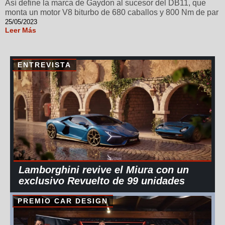
Así define la marca de Gaydon al sucesor del DB11, que
monta un motor V8 biturbo de 680 caballos y 800 Nm de par
25/05/2023
Leer Más
ENTREVISTA
Lamborghini revive el Miura con un
exclusivo Revuelto de 99 unidades
PREMIO CAR DESIGN