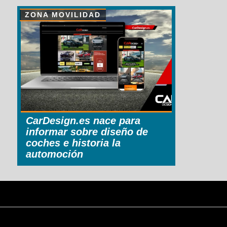
ZONA MOVILIDAD
CarDesign.es nace para
informar sobre diseño de
coches e historia la
automoción