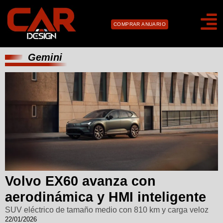
COMPRAR ANUARIO
Gemini
Volvo EX60 avanza con
aerodinámica y HMI inteligente
SUV eléctrico de tamaño medio con 810 km y carga veloz
22/01/2026