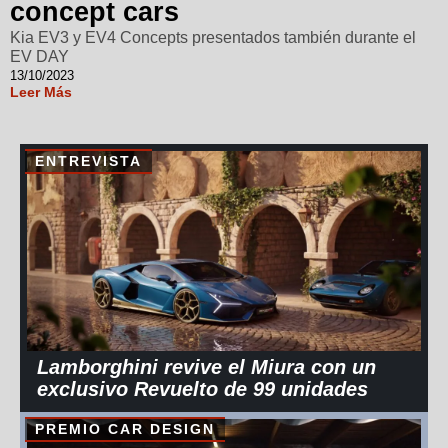
concept cars
Kia EV3 y EV4 Concepts presentados también durante el
EV DAY
13/10/2023
Leer Más
ENTREVISTA
Lamborghini revive el Miura con un
exclusivo Revuelto de 99 unidades
PREMIO CAR DESIGN