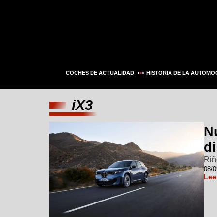
COCHES DE ACTUALIDAD
HISTORIA DE LA AUTOMO
iX3
N
d
Riñ
08/0
Lee