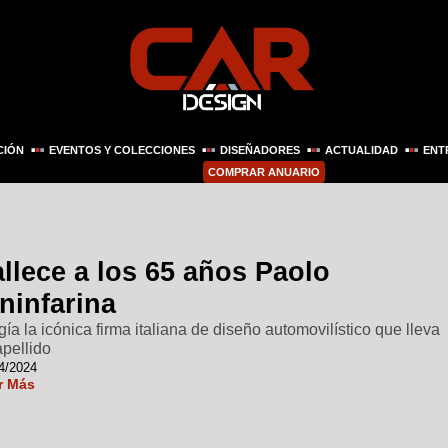
CIÓN
EVENTOS Y COLECCIONES
DISEÑADORES
ACTUALIDAD
ENT
COMPRAR ANUARIO
llece a los 65 años Paolo
ninfarina
igía la icónica firma italiana de diseño automovilístico que lleva
apellido
4/2024
r Más