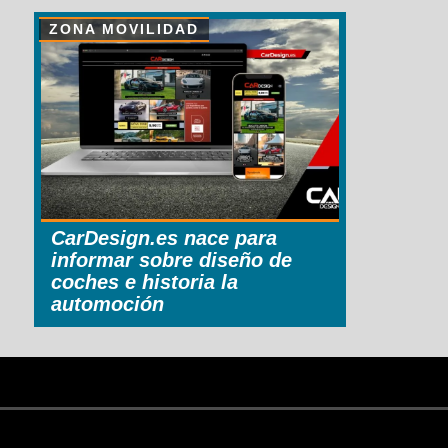
ZONA MOVILIDAD
CarDesign.es nace para
informar sobre diseño de
coches e historia la
automoción