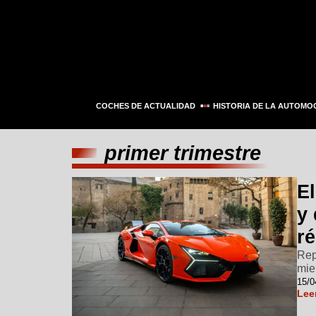
COCHES DE ACTUALIDAD
HISTORIA DE LA AUTOMO
primer trimestre
E
y
r
Rep
mie
15/0
Lee