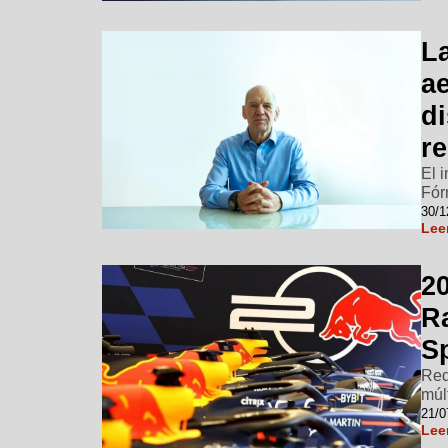
La
a
di
r
El 
Fór
30/1
Lee
20
R
S
Red
múl
21/0
Lee