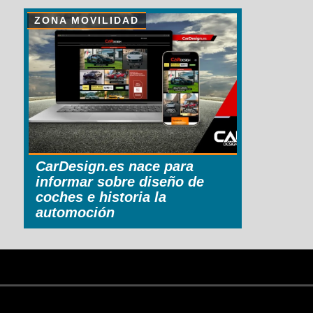
ZONA MOVILIDAD
CarDesign.es nace para
informar sobre diseño de
coches e historia la
automoción