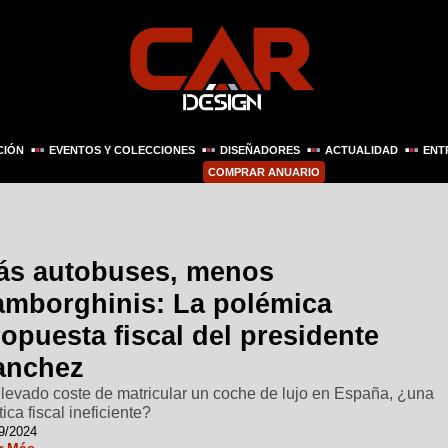
CIÓN
EVENTOS Y COLECCIONES
DISEÑADORES
ACTUALIDAD
ENT
COMPRAR ANUARIO
ás autobuses, menos
amborghinis: La polémica
opuesta fiscal del presidente
anchez
elevado coste de matricular un coche de lujo en España, ¿una
tica fiscal ineficiente?
9/2024