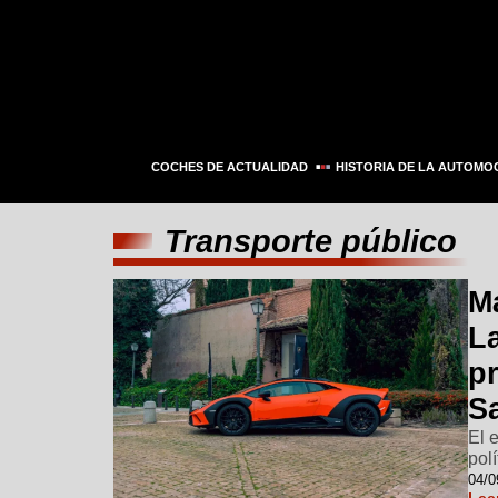
COCHES DE ACTUALIDAD
HISTORIA DE LA AUTOMO
Transporte público
M
L
pr
S
El 
polí
04/0