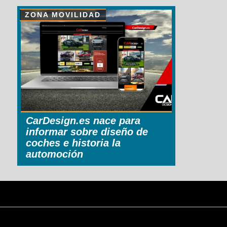
ZONA MOVILIDAD
CarDesign.es nace para
informar sobre diseño de
coches e historia la
automoción