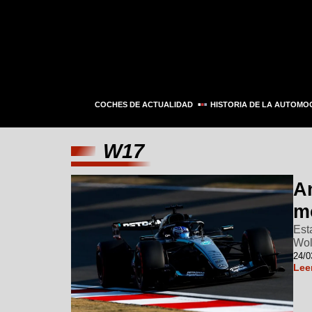
COCHES DE ACTUALIDAD
HISTORIA DE LA AUTOMO
W17
An
m
Est
Wol
24/0
Lee