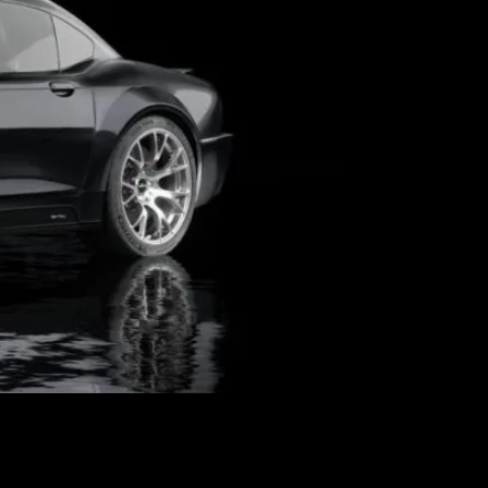
n turismo de producción artesanal de diez años
artesanía y fabricación a medida.