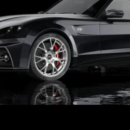
rrido con el lanzamiento del modelo superdeportivo CS8, un gra
ha presentado en Kuala Lumpur como parte de su apuesta por la 