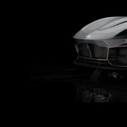
El regreso de Bufori al sector automotriz ha ocu
de desarrollo que la firma malasio-australiana 