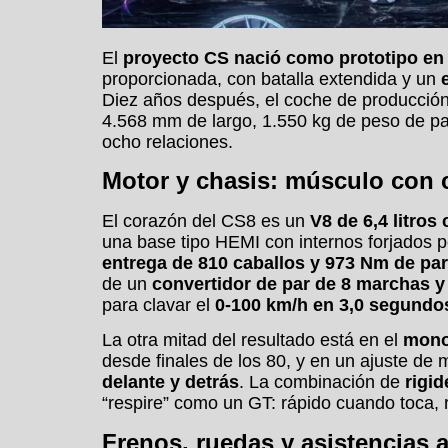
El
proyecto CS nació como prototipo en
proporcionada, con batalla extendida y un
e
Diez años después, el coche de producción 
4.568 mm de largo, 1.550 kg de peso de p
ocho relaciones.
Motor y chasis: músculo con
El corazón del CS8 es un
V8 de 6,4 litro
una base tipo HEMI con internos forjados 
entrega de 810 caballos y 973 Nm de par
de un
convertidor de par de 8 marchas y
para clavar el
0-100 km/h en 3,0 segundo
La otra mitad del resultado está en el
mono
desde finales de los 80, y en un ajuste de
delante y detrás
. La combinación de
rigid
“respire” como un GT: rápido cuando toca, r
Frenos, ruedas y asistencias 