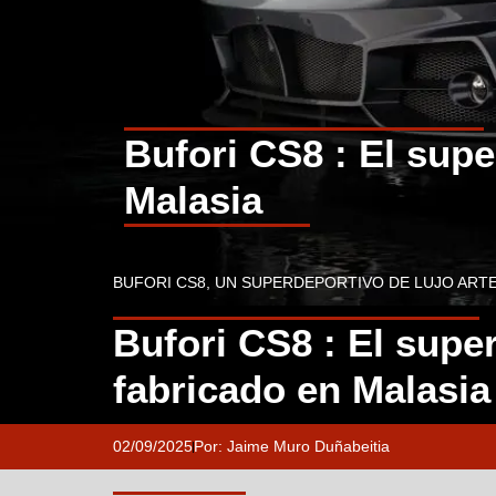
Bufori CS8 : El supe
Malasia
BUFORI CS8, UN SUPERDEPORTIVO DE LUJO ART
Bufori CS8 : El supe
fabricado en Malasia
02/09/2025
Por:
Jaime Muro Duñabeitia