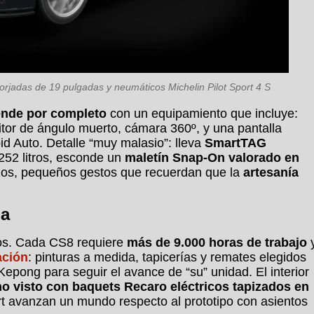
orjadas de 19 pulgadas y neumáticos Michelin Pilot Sport 4 S
nde por completo
con un equipamiento que incluye:
nitor de ángulo muerto, cámara 360º, y una pantalla
id Auto. Detalle “muy malasio”: lleva
SmartTAG
 252 litros, esconde un
maletín Snap-On valorado en
zos, pequeños gestos que recuerdan que la
artesanía
da
gos. Cada CS8 requiere
más de 9.000 horas de trabajo
ación
: pinturas a medida, tapicerías y remates elegidos
n Kepong para seguir el avance de “su” unidad. El interior
no visto con baquets Recaro eléctricos tapizados en
ort avanzan un mundo respecto al prototipo con asientos