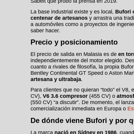
Sabelt que probó la prensa en 2019.
La base industrial existe y es local,
Bufori
centenar de artesanos
y arrastra una tra
a automóviles como a proyectos de ingenier
saber hacer.
Precio y posicionamiento
El precio de salida en Malasia es de
en tor
independientemente del motor elegido. Des
cuanto a rivales de filosofía, la propia Bu
Bentley Continental GT Speed o Aston Mart
artesana y ultrabaja
.
Para clientes que no quieran “todo” el V8, 
CV),
V6 3.6 compresor
(455 CV) o
atmosf
(550 CV) “a discutir”. De momento, el lanz
comercialización inmediata en Europa o
Es
De dónde viene Bufori y por 
La marca
nació en Sídney en 1986
, cuan