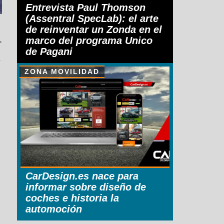
Entrevista Paul Thomson
(Assentral SpecLab): el arte
de reinventar un Zonda en el
.
marco del programa Unico
de Pagani
e
ZONA MOVILIDAD
CarDesign.es nace para
informar sobre diseño de
coches e historia la
automoción