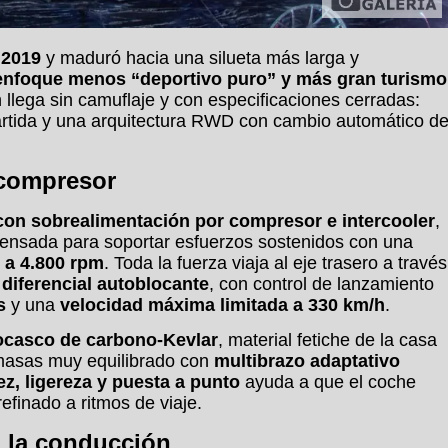
 2019
y maduró hacia una silueta más larga y
nfoque menos “deportivo puro” y más gran turismo
llega sin camuflaje y con especificaciones cerradas:
artida y una arquitectura RWD con cambio automático d
 compresor
s con sobrealimentación por compresor e intercooler
,
pensada para soportar esfuerzos sostenidos con una
 a 4.800 rpm
. Toda la fuerza viaja al eje trasero a través
 diferencial autoblocante
, con control de lanzamiento
s
y una
velocidad máxima limitada a 330 km/h
.
casco de carbono-Kevlar
, material fetiche de la casa
 masas muy equilibrado con
multibrazo adaptativo
ez, ligereza y puesta a punto
ayuda a que el coche
efinado a ritmos de viaje.
a la conducción