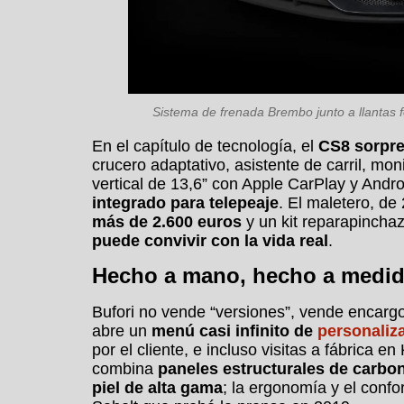
Sistema de frenada Brembo junto a llantas f
En el capítulo de tecnología, el
CS8 sorpre
crucero adaptativo, asistente de carril, mo
vertical de 13,6” con Apple CarPlay y Andro
integrado para telepeaje
. El maletero, de
más de 2.600 euros
y un kit reparapincha
puede convivir con la vida real
.
Hecho a mano, hecho a medi
Bufori no vende “versiones”, vende encar
abre un
menú casi infinito de
personaliz
por el cliente, e incluso visitas a fábrica e
combina
paneles estructurales de carbo
piel de alta gama
; la ergonomía y el conf