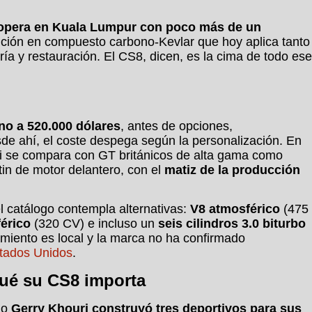
 opera en Kuala Lumpur con poco más de un
dición en compuesto carbono-Kevlar que hoy aplica tanto
ía y restauración. El CS8, dicen, es la cima de todo ese
no a 520.000 dólares
, antes de opciones,
de ahí, el coste despega según la personalización. En
fori se compara con GT británicos de alta gama como
in de motor delantero, con el
matiz de la producción
el catálogo contempla alternativas:
V8 atmosférico
(475
érico
(320 CV) e incluso un
seis cilindros 3.0 biturbo
amiento es local y la marca no ha confirmado
tados Unidos
.
qué su CS8 importa
do
Gerry Khouri construyó tres deportivos para sus