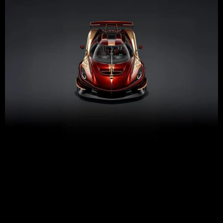
La primera especificación del Koenigsegg Sadair’s Spear
llega con una intención clara y sin medias tintas. Carbono
visto tintado en rojo con barniz Candy, decoraciones en oro
estratégicamente colocadas y un relato de diseño que
quiere comunicar lujo y velocidad desde el primer vistazo.
El proyecto nace de un encargo real para un cliente y […]