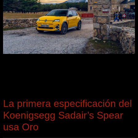
Renault Group y Ford han anunciado una alianza
estratégica para el desarrollo conjunto de dos turismos
eléctricos de Ford sobre la plataforma Ampere, el
ecosistema industrial de Renault diseñado para vehículos
compactos.
La primera especificación del
Koenigsegg Sadair’s Spear
usa Oro