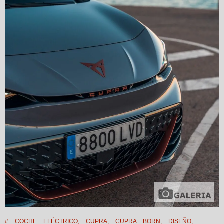
#
COCHE ELÉCTRICO
,
CUPRA
,
CUPRA BORN
,
DISEÑO
,