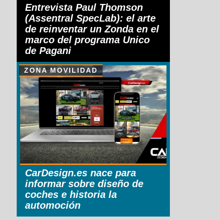
Entrevista Paul Thomson
(Assentral SpecLab): el arte
de reinventar un Zonda en el
marco del programa Unico
de Pagani
ZONA MOVILIDAD
CarDesign.es nace para
informar sobre diseño de
coches e historia la
automoción