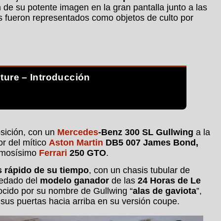
 de su potente imagen en la gran pantalla junto a las
s fueron representados como objetos de culto por
ture – Introducción
osición, con un
Mercedes
-Benz 300 SL Gullwing
a la
r del mítico
Aston Martin
DB5 007 James Bond,
famosísimo
Ferrari
250 GTO
.
s rápido de su tiempo
, con un chasis tubular de
redado del
modelo ganador
de las
24 Horas de Le
ocido por su nombre de Gullwing “
alas de gaviota
”,
 sus puertas hacia arriba en su versión coupe.