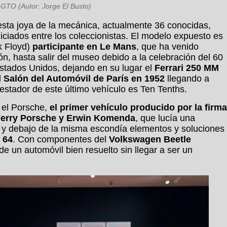
 GTO (Autor: Jorge El Busto)
sta joya de la mecánica, actualmente 36 conocidas,
ciados entre los coleccionistas. El modelo expuesto es
k Floyd)
participante en Le Mans
, que ha venido
n, hasta salir del museo debido a la celebración del 60
Estados Unidos, dejando en su lugar el
Ferrari 250 MM
l
Salón del Automóvil de París en 1952
llegando a
restador de este último vehículo es Ten Tenths.
 el Porsche,
el primer vehículo producido por la firma
erry Porsche y Erwin Komenda
, que lucía una
, y debajo de la misma escondía elementos y soluciones
 64
. Con componentes del
Volkswagen Beetle
de un automóvil bien resuelto sin llegar a ser un