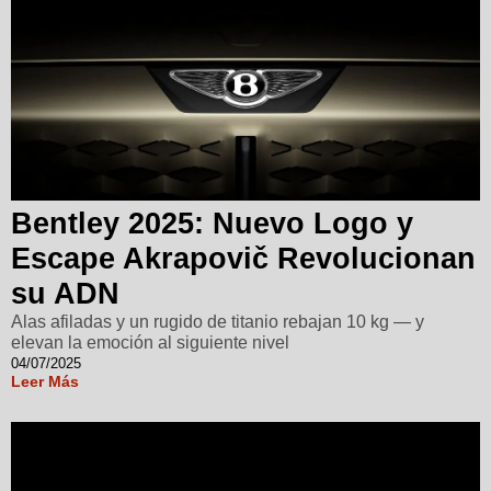
Bentley 2025: Nuevo Logo y
Escape Akrapovič Revolucionan
su ADN
Alas afiladas y un rugido de titanio rebajan 10 kg — y
elevan la emoción al siguiente nivel
04/07/2025
Leer Más