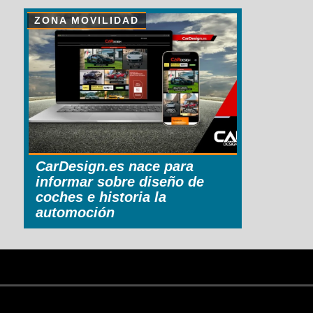
ZONA MOVILIDAD
CarDesign.es nace para
informar sobre diseño de
coches e historia la
automoción