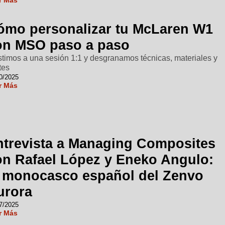
r Más
ómo personalizar tu McLaren W1
on MSO paso a paso
stimos a una sesión 1:1 y desgranamos técnicas, materiales y
tes
0/2025
r Más
ntrevista a Managing Composites
on Rafael López y Eneko Angulo:
l monocasco español del Zenvo
urora
7/2025
r Más