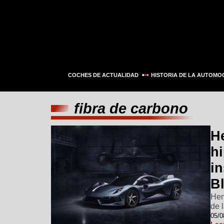
COCHES DE ACTUALIDAD
HISTORIA DE LA AUTOMO
fibra de carbono
H
h
i
B
Hen
de 
05/0