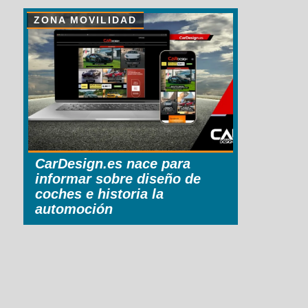
ZONA MOVILIDAD
CarDesign.es nace para
informar sobre diseño de
coches e historia la
automoción