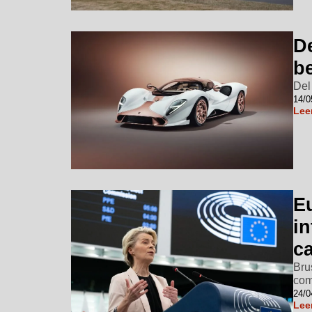
D
be
Del
14/0
Lee
E
in
c
Bru
com
24/0
Lee