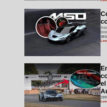
Lee
C
c
Asi
lími
28/1
Lee
E
c
e
A
23/0
Lee