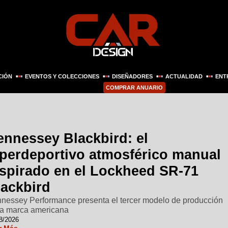
CIÓN
EVENTOS Y COLECCIONES
DISEÑADORES
ACTUALIDAD
ENT
COMPRAR ANUARIO
ennessey Blackbird: el
iperdeportivo atmosférico manual
nspirado en el Lockheed SR-71
lackbird
nessey Performance presenta el tercer modelo de producción
la marca americana
8/2026