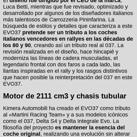
El
diseño fue dirigido por el CEO de la marca
,
Luca Betti, mientras que fue revisado, optimizado y
desarrollado por algunos de los diseñadores italianos
más talentosos de Carrozzeria Pininfarina. La
búsqueda de estilos y detalles que caracteriza a este
EVO37
pretende ser un tributo a los coches
italianos vencedores en rallyes en las décadas de
los 80 y 90
, creando así un tributo real al 037. La
revisión realizada en el diseño, hace hincapié y
moderniza las líneas de cadera musculadas, el
legendario frontal con dos faros a cada lado, las
llantas inspiradas en el rally y los rasgos distintivos
que hacen posible la reinterpretación del 037 en este
EVO37.
Motor de 2111 cm3 y chasis tubular
Kimera Automobili ha creado el EVO37 como tributo
al «Martini Racing Team» y a sus modelos icónicos
como el 037, Delta S4 y Delta Integrale Evo. La
filosofía del proyecto
es mantener la esencia del
coche original
, realizando una evolución sin alterar