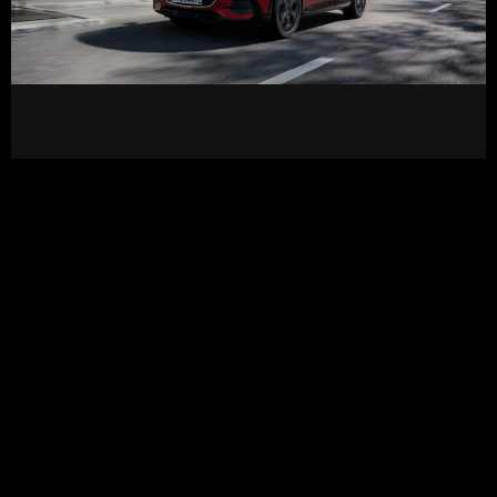
Nuevo Mercedes-Benz GLA: así evoluciona el
diseño del SUV compacto de la estrella
LEER MÁS »