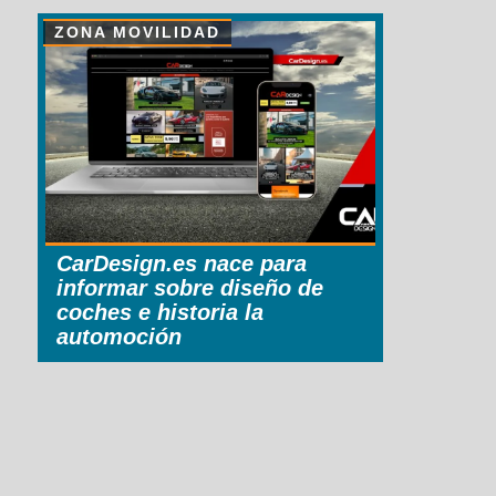
ZONA MOVILIDAD
CarDesign.es nace para
informar sobre diseño de
coches e historia la
automoción