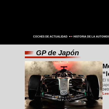
COCHES DE ACTUALIDAD
HISTORIA DE LA AUTOMO
GP de Japón
M
“
El 
jap
24/0
Lee