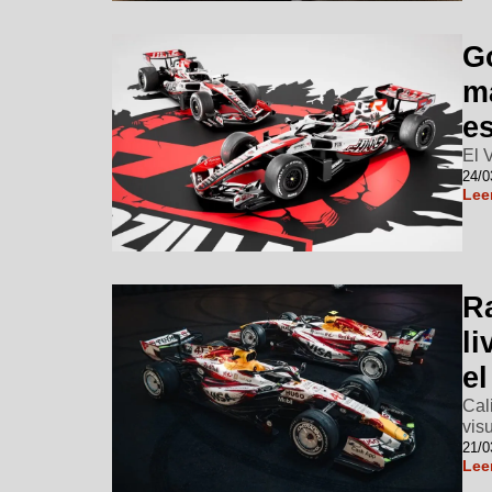
Go
m
e
El 
24/0
Lee
Ra
li
e
Cal
vis
21/0
Lee