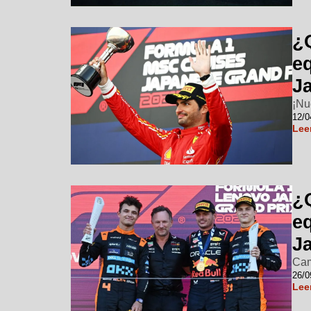
¿
e
J
¡Nu
12/0
Lee
¿
e
J
Cam
26/0
Lee