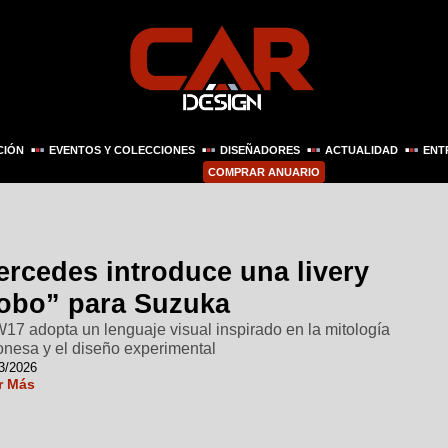
CIÓN
EVENTOS Y COLECCIONES
DISEÑADORES
ACTUALIDAD
ENT
COMPRAR ANUARIO
ercedes introduce una livery
lobo” para Suzuka
W17 adopta un lenguaje visual inspirado en la mitología
onesa y el diseño experimental
3/2026
r Más