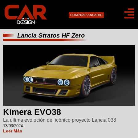
COMPRAR ANUARIO
Lancia Stratos HF Zero
Kimera EVO38
La última evolución del icónico proyecto Lancia 038
13/03/2024
Leer Más