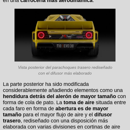
en una
carrocería más aerodinámica
.
Vista posterior del parachoques trasero rediseñado
con el difusor más elaborado
La parte posterior ha sido modificada
considerablemente añadiendo elementos como una
hendidura detrás del alerón de mayor tamaño
con
forma de cola de pato. La
toma de aire
situada entre
cada faro en forma de
abertura es de mayor
tamaño
para el mayor flujo de aire y el
difusor
trasero
, rediseñado con una disposición más
elaborada con varias divisiones en cortinas de aire