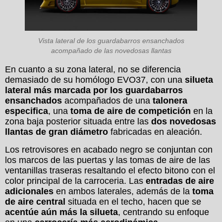
Vista lateral de los guardabarros ensanchados
acompañado de las novedosas llantas
En cuanto a su zona lateral, no se diferencia
demasiado de su homólogo EVO37, con una
silueta
lateral más marcada por los guardabarros
ensanchados
acompañados de una
talonera
especifica
, una
toma de aire de competición
en la
zona baja posterior situada entre las
dos novedosas
llantas de gran diámetro
fabricadas en aleación.
Los retrovisores en acabado negro se conjuntan con
los marcos de las puertas y las tomas de aire de las
ventanillas traseras resaltando el efecto bitono con el
color principal de la carroceria. Las
entradas de aire
adicionales
en ambos laterales, además de la
toma
de aire central
situada en el techo, hacen que se
acentúe aún más la silueta
, centrando su enfoque