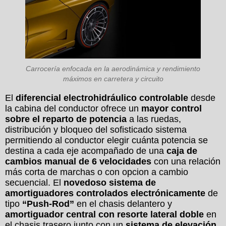
Carrocería enfocada en la aerodinámica y rendimiento
máximos en carretera y circuito
El
diferencial electrohidráulico controlable
desde
la cabina del conductor ofrece un
mayor control
sobre el reparto de potencia
a las ruedas,
distribución y bloqueo del sofisticado sistema
permitiendo al conductor elegir cuánta potencia se
destina a cada eje acompañado de una
caja de
cambios manual de 6 velocidades
con una relación
más corta de marchas o con opcion a cambio
secuencial. El
novedoso sistema de
amortiguadores controlados electrónicamente
de
tipo
“Push-Rod”
en el chasis delantero y
amortiguador central con resorte lateral doble
en
el chasis trasero junto con un
sistema de elevación