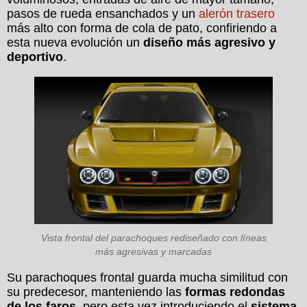
pasos de rueda ensanchados y un
alerón trasero
más alto con forma de cola de pato, confiriendo a
esta nueva evolución un
diseño más agresivo y
deportivo
.
Vista frontal del parachoques rediseñado con líneas
más agresivas y marcadas
Su parachoques frontal guarda mucha similitud con
su predecesor, manteniendo las
formas redondas
de los faros
, pero esta vez introduciendo el
sistema