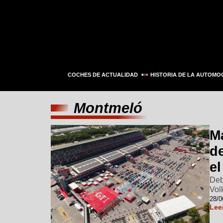
COCHES DE ACTUALIDAD
HISTORIA DE LA AUTOMO
Montmeló
Má
d
el
Deb
Vol
28/0
Lee