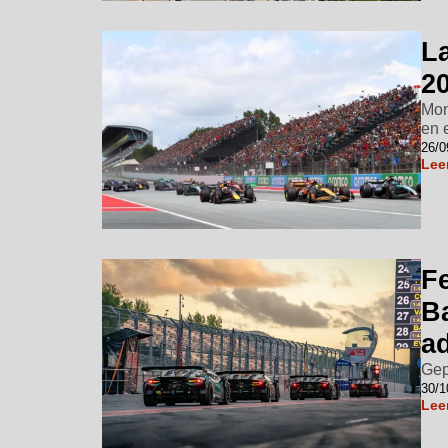
L
2
Mon
en 
26/0
Lee
Fe
B
ad
Gep
30/1
Lee