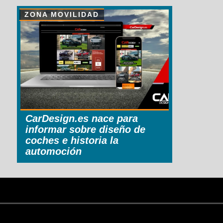
ZONA MOVILIDAD
CarDesign.es nace para
informar sobre diseño de
coches e historia la
automoción