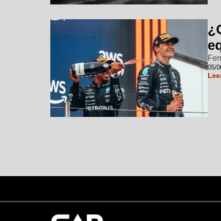
¿
e
Fer
05/0
Lee