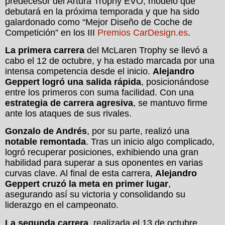
predecesor del Artura Trophy EVO, modelo que
debutará en la próxima temporada y que ha sido
galardonado como “Mejor Diseño de Coche de
Competición” en los III
Premios CarDesign.es
.
La primera carrera
del McLaren Trophy se llevó a
cabo el 12 de octubre, y ha estado marcada por una
intensa competencia desde el inicio.
Alejandro
Geppert logró una salida rápida
, posicionándose
entre los primeros con suma facilidad. Con una
estrategia de carrera agresiva
, se mantuvo firme
ante los ataques de sus rivales.
Gonzalo de Andrés
, por su parte, realizó una
notable remontada
. Tras un inicio algo complicado,
logró recuperar posiciones, exhibiendo una gran
habilidad para superar a sus oponentes en varias
curvas clave. Al final de esta carrera,
Alejandro
Geppert cruzó la meta en primer lugar
,
asegurando así su victoria y consolidando su
liderazgo en el campeonato.
La segunda carrera
, realizada el 13 de octubre,