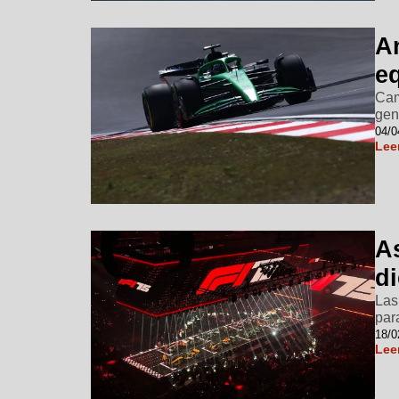
A
e
Cam
gen
04/0
Lee
A
d
Las
par
18/0
Lee