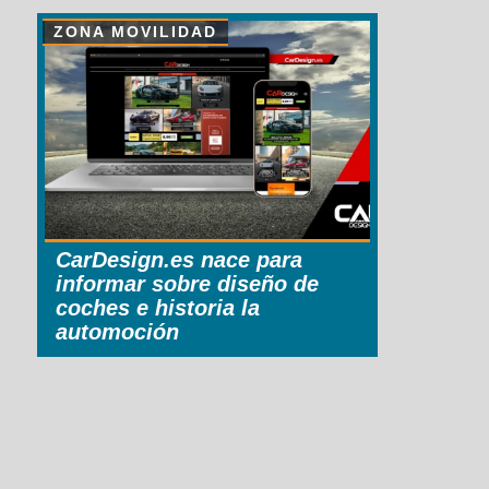
ZONA MOVILIDAD
CarDesign.es nace para
informar sobre diseño de
coches e historia la
automoción