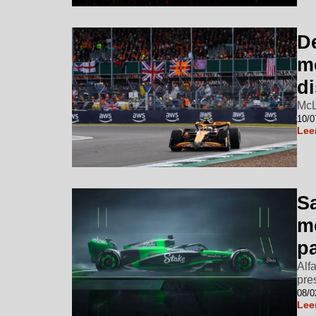
D
m
d
McL
10/0
Lee
S
m
p
Alf
pre
08/0
Lee