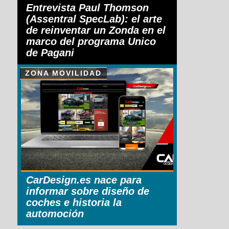
Entrevista Paul Thomson
(Assentral SpecLab): el arte
de reinventar un Zonda en el
marco del programa Unico
de Pagani
ZONA MOVILIDAD
CarDesign.es nace para
informar sobre diseño de
coches e historia la
automoción