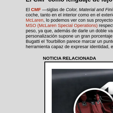
El
CMF
—siglas de
Color, Material and Fin
coche, tanto en el interior como en el exte
McLaren
, lo podemos ver con sus proyecto
MSO (McLaren Special Operations)
respect
peso, ya que, además de darle un doble val
personalización supone un gran porcentaje
Bugatti el Tourbillon parece marcar un punt
herramienta capaz de expresar identidad, ex
NOTICIA RELACIONADA