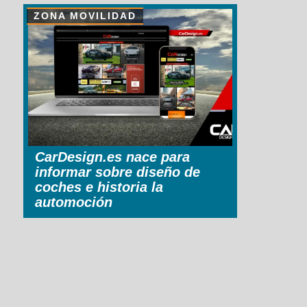
ZONA MOVILIDAD
CarDesign.es nace para
informar sobre diseño de
coches e historia la
automoción