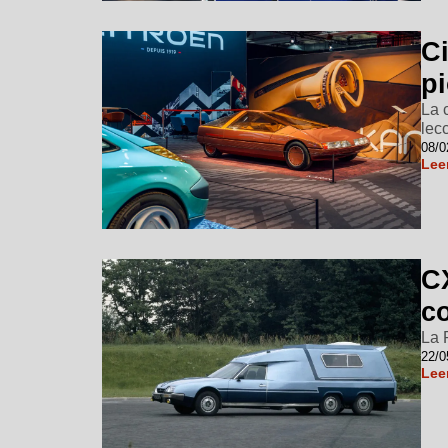
C
pi
La 
lec
08/0
Lee
CX
c
La 
22/0
Lee