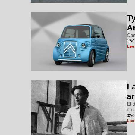
T
A
Cas
12/0
Lee
La
ar
El 
en 
02/0
Lee