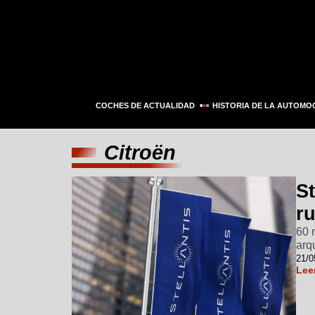
COCHES DE ACTUALIDAD
HISTORIA DE LA AUTOMO
Citroën
St
ru
60 
arqu
21/0
Lee