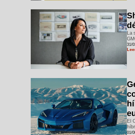
S
d
La 
GM
31/0
Lee
G
c
h
e
El 
híb
01/0