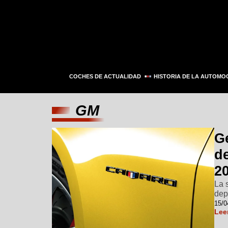
COCHES DE ACTUALIDAD
HISTORIA DE LA AUTOMO
GM
G
d
2
La 
dep
15/0
Lee