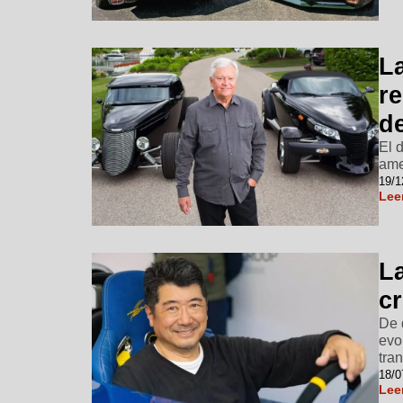
La
r
d
El 
ame
19/1
Lee
L
cr
De 
evo
tra
18/0
Lee