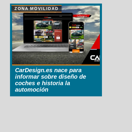
ZONA MOVILIDAD
CarDesign.es nace para
informar sobre diseño de
coches e historia la
automoción