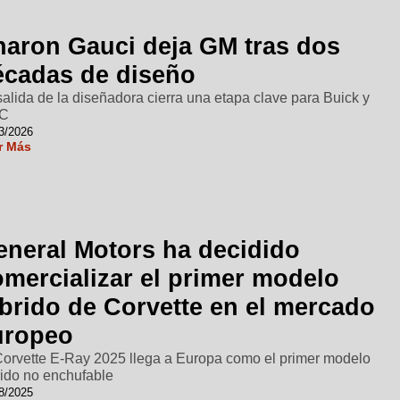
haron Gauci deja GM tras dos
écadas de diseño
salida de la diseñadora cierra una etapa clave para Buick y
C
3/2026
r Más
eneral Motors ha decidido
omercializar el primer modelo
íbrido de Corvette en el mercado
uropeo
Corvette E-Ray 2025 llega a Europa como el primer modelo
rido no enchufable
8/2025