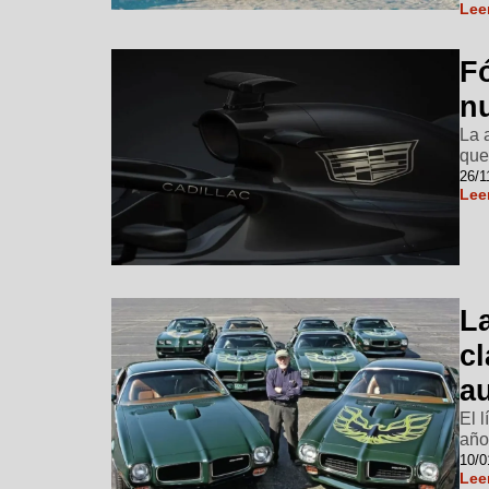
Lee
F
n
La 
que
26/1
Lee
La
cl
a
El 
año
10/0
Lee