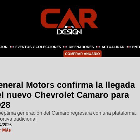
CIÓN
EVENTOS Y COLECCIONES
DISEÑADORES
ACTUALIDAD
ENT
COMPRAR ANUARIO
eneral Motors confirma la llegada
el nuevo Chevrolet Camaro para
028
séptima generación del Camaro regresara con una plataforma
ortiva tradicional
4/2026
r Más