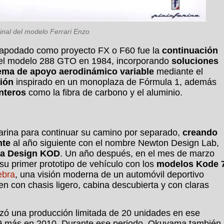
inal del modelo Ferrari Enzo
e apodado como proyecto FX o F60 fue la
continuación
 el modelo 288 GTO en 1984, incorporando
soluciones
ema de apoyo aerodinámico variable
mediante el
ión
inspirado en un monoplaza de Fórmula 1, además
nteros
como la fibra de carbono y el aluminio.
rina para continuar su camino por separado,
creando
nte
al año siguiente con el nombre Newton Design Lab,
a Design KOD
. Un año después, en el mes de marzo
su primer prototipo de vehículo con los
modelos Kode 
ebra
, una visión moderna de un automóvil deportivo
en con chasis ligero, cabina descubierta y con claras
zó una producción limitada de 20 unidades en ese
99 más en 2010. Durante ese periodo, Okuyama también