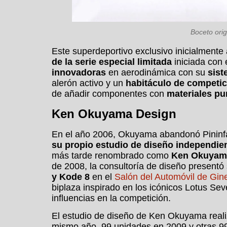
Boceto orig
Este superdeportivo exclusivo inicialment
de la serie especial limitada
iniciada con
innovadoras
en aerodinámica con su
sist
alerón activo y un
habitáculo de competic
de añadir componentes con
materiales pu
Ken Okuyama Design
En el año 2006, Okuyama abandonó Pininfa
su propio estudio de diseño independie
más tarde renombrado como
Ken Okuyam
de 2008, la consultoría de diseño presentó 
y Kode 8
en el
Salón del Automóvil de Gin
biplaza inspirado en los icónicos Lotus Sev
influencias en la competición.
El estudio de diseño de Ken Okuyama reali
mismo año, 99 unidades en 2009 y otras 