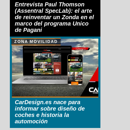
Entrevista Paul Thomson
(Assentral SpecLab): el arte
de reinventar un Zonda en el
marco del programa Unico
de Pagani
ZONA MOVILIDAD
CarDesign.es nace para
informar sobre diseño de
coches e historia la
automoción