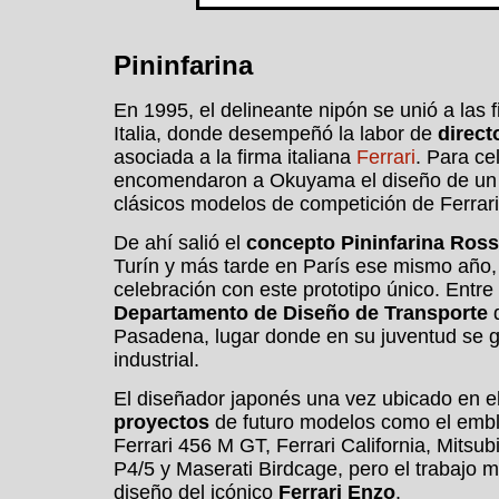
Pininfarina
En 1995, el delineante nipón se unió a las fi
Italia, donde desempeñó la labor de
direct
asociada a la firma italiana
Ferrari
. Para ce
encomendaron a Okuyama el diseño de u
clásicos modelos de competición de Ferrari
De ahí salió el
concepto Pininfarina Ros
Turín y más tarde en París ese mismo año,
celebración con este prototipo único. Entre
Departamento de Diseño de Transporte
d
Pasadena, lugar donde en su juventud se g
industrial.
El diseñador japonés una vez ubicado en 
proyectos
de futuro modelos como el emble
Ferrari 456 M GT, Ferrari California, Mitsub
P4/5 y Maserati Birdcage, pero el trabajo m
diseño del icónico
Ferrari Enzo
.