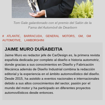
Tom Gale galardonado con el premio del Salón de la
Fama del Automóvil de Dearborn
#
ATLANTIC
,
BARRACUDA
,
GENERAL MOTORS
,
GM
,
GM
AUTOMOTIVE
,
LAMBORGHINI
JAIME MURO DUÑABEITIA
Jaime Muro es redactor jefe de CarDesign.es, la primera revista
española dedicada por completo al diseño e historia automotriz,
donde gracias a sus conocimientos en Diseño y Fabricación
Mecánica además de Diseño Industrial combina la redacción
editorial y la experiencia en el ámbito automovilístico del diseño.
Desde 2015, ha asistido a eventos nacionales e internacionales
debido a sus altos conocimientos del sector, pasión por el
mundo del motor y ha participado en diferentes proyectos
automovilísticos desde entonces.