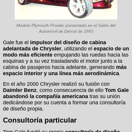
Modelo Plymouth Prowler presentado en el Salón del
Automóvil de Detroit de 1993
Gale fue el
impulsor del diseño de cabina
adelantada de Chrysler
, utilizando el
espacio de un
modo más eficiente
empujando las ruedas hacia las
esquinas y a su vez trasladando el motor junto a la
cabina de pasajeros hacia adelante, generando
más
espacio interior y una línea más aerodinámica
.
En el año 2000 Chrysler realizó su fusión con
Daimler Benz
, como consecuencia de ello
Tom Gale
abandonó la compañía americana
tras su unión
dedicándose por su cuenta a formar una consultoría
de diseño propia.
Consultoría particular
Tom Gale fundó su propia
consultoría de diseño