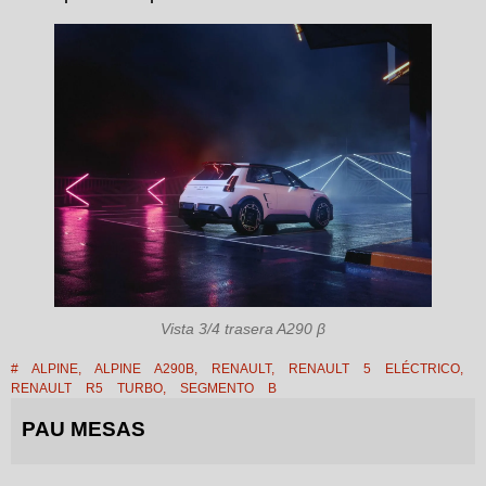
Vista 3/4 trasera A290 β
#
ALPINE
,
ALPINE A290Β
,
RENAULT
,
RENAULT 5 ELÉCTRICO
,
RENAULT R5 TURBO
,
SEGMENTO B
PAU MESAS