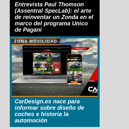
Entrevista Paul Thomson
(Assentral SpecLab): el arte
de reinventar un Zonda en el
marco del programa Unico
de Pagani
ZONA MOVILIDAD
CarDesign.es nace para
informar sobre diseño de
coches e historia la
automoción