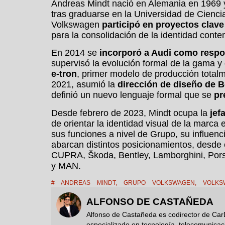
Andreas Mindt nació en Alemania en 1969 
tras graduarse en la Universidad de Cienc
Volkswagen
participó en proyectos clave
para la consolidación de la identidad cont
En 2014 se
incorporó a Audi como respo
supervisó la evolución formal de la gama y
e-tron
, primer modelo de producción totalm
2021, asumió la
dirección de diseño de B
definió un nuevo lenguaje formal que se
pr
Desde febrero de 2023, Mindt ocupa la
jef
de orientar la identidad visual de la marca 
sus funciones a nivel de Grupo, su influen
abarcan distintos posicionamientos, desde 
CUPRA, Škoda, Bentley, Lamborghini, Pors
y MAN.
#
ANDREAS MINDT
,
GRUPO VOLKSWAGEN
,
VOLKS
ALFONSO DE CASTAÑEDA
Alfonso de Castañeda es codirector de Car
especializado en tecnología, telecomunicac