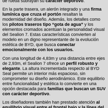
de rueda subrayan su
carácter deportivo
.
En la parte trasera, un alerón integrado y una
firma
lumínica que cruza el portón
resaltan la
modernidad del diseño. Además, los detalles como
los
pilotos traseros tipo “gota de agua”
y los
elementos cromados acentúan la personalidad visual
del Sealion 7. Estas características convierten al
modelo en un digno representante de la evolución
estética de BYD, que busca
conectar
emocionalmente con los usuarios.
Con una longitud de 4,83m y una distancia entre ejes
de 2,93m, el Sealion 7 ofrece un
perfil robusto y
elegante
. La altura incrementada respecto al BYD
Seal permite un interior más espacioso, sin
comprometer su diseño aerodinámico. Este equilibrio
entre funcionalidad y estética lo convierte en una
opción destacada para
familias que buscan un SUV
con carácter deportivo
.
Los diseñadores también han prestado atención
al
equilibrio visual entre el frontal bajo y la línea del