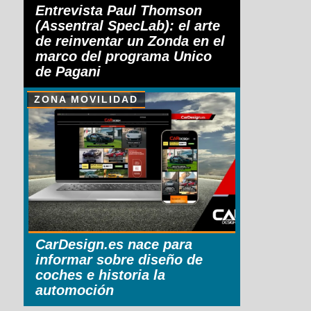
Entrevista Paul Thomson
(Assentral SpecLab): el arte
de reinventar un Zonda en el
marco del programa Unico
de Pagani
ZONA MOVILIDAD
CarDesign.es nace para
informar sobre diseño de
coches e historia la
automoción